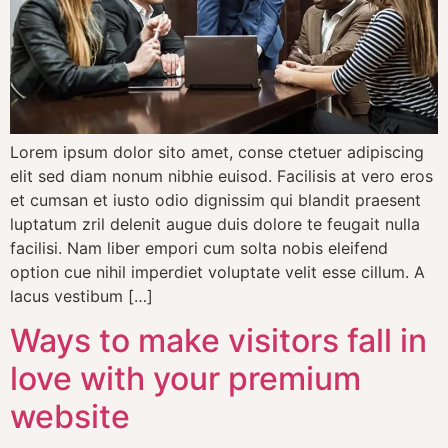
Lorem ipsum dolor sito amet, conse ctetuer adipiscing
elit sed diam nonum nibhie euisod. Facilisis at vero eros
et cumsan et iusto odio dignissim qui blandit praesent
luptatum zril delenit augue duis dolore te feugait nulla
facilisi. Nam liber empori cum solta nobis eleifend
option cue nihil imperdiet voluptate velit esse cillum. A
lacus vestibum […]
Ways to make visitors fall in
love with your premium
website