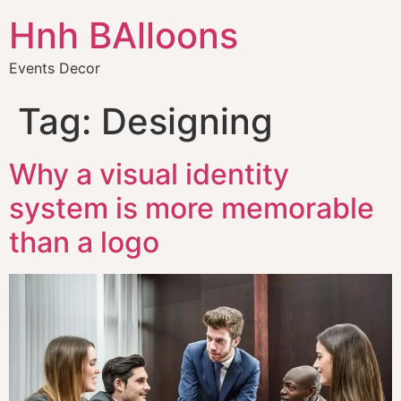
Hnh BAlloons
Events Decor
Tag:
Designing
Why a visual identity
system is more memorable
than a logo